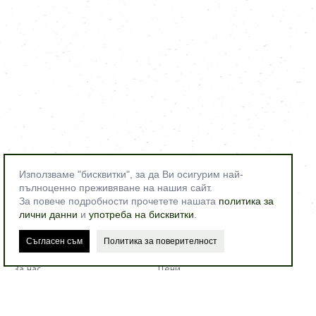
Използваме "бисквитки", за да Ви осигурим най-
пълноценно преживяване на нашия сайт.
За повече подробности прочетете нашата
политика за
лични данни
и
употреба на бисквитки
.
Съгласен съм
Политика за поверителност
ФЛОРА ХОТЕЛ | FLORAHOTEL.BG
За нас
Цени
Оферти
Настаняване
Сватби
Релакс Център