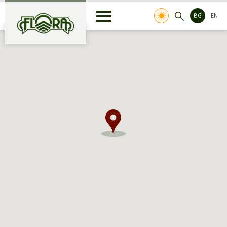
BG
EN