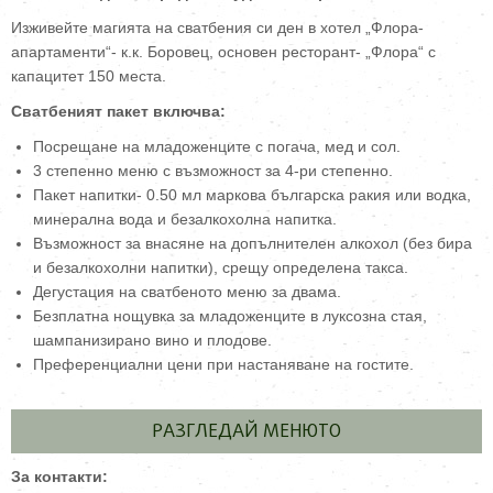
Изживейте магията на сватбения си ден в хотел „Флора-
апартаменти“- к.к. Боровец, основен ресторант- „Флора“ с
капацитет 150 места.
Сватбеният пакет включва:
Посрещанe на младоженците с погача, мед и сол.
3 степенно меню с възможност за 4-ри степенно.
Пакет напитки- 0.50 мл маркова българска ракия или водка,
минерална вода и безалкохолна напитка.
Възможност за внасяне на допълнителен алкохол (без бира
и безалкохолни напитки), срещу определена такса.
Дегустация на сватбеното меню за двама.
Безплатна нощувка за младоженците в луксозна стая,
шампанизирано вино и плодове.
Преференциални цени при настаняване на гостите.
РАЗГЛЕДАЙ МЕНЮТО
За контакти: