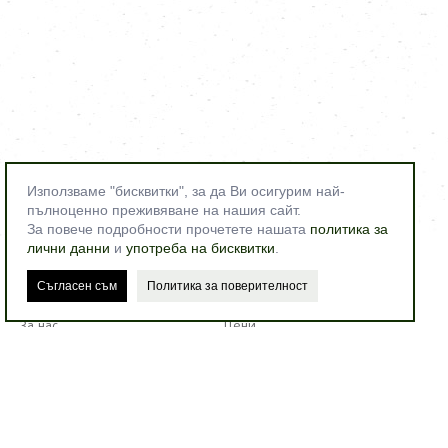
Използваме "бисквитки", за да Ви осигурим най-
пълноценно преживяване на нашия сайт.
За повече подробности прочетете нашата
политика за
лични данни
и
употреба на бисквитки
.
Съгласен съм
Политика за поверителност
ФЛОРА ХОТЕЛ | FLORAHOTEL.BG
За нас
Цени
Оферти
Настаняване
Сватби
Релакс Център
Заведения
Детски кът
За района
Галерия
Контакти
Туристическа информация