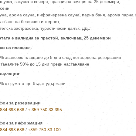
щувка, закуска и вечеря; празнична вечеря на 25 декември;
сейн;
уна, арома сауна, инфрачервена сауна, парна баня, арома парна 
лзване на безжичен интернет;
телска застраховка, туристически данък, ДДС.
тата е валидна за престой, включващ
25
декември
ни на плащане:
% авансово плащане до 5 дни след потвърдена резервация
таналите 50% до 15 дни преди настаняване
анулация:
% от сумата ще бъдат удържани
фон за резервации
 884 693 688
/
+ 359 750 33 395
фон за информация
 884 693 688
/
+359 750 33 100