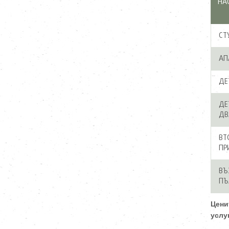
НА
СТ
АП
ДЕ
ДЕ
ДВ
ВТ
ПР
ВЪ
ПЪ
Цени
услу