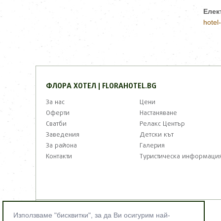
Елек
hotel
ФЛОРА ХОТЕЛ | FLORAHOTEL.BG
За нас
Цени
Оферти
Настаняване
Сватби
Релакс Център
Заведения
Детски кът
За района
Галерия
Контакти
Туристическа информаци
Използваме "бисквитки", за да Ви осигурим най-
©2012 - 2026 Florahotel.bg. All right reserved!