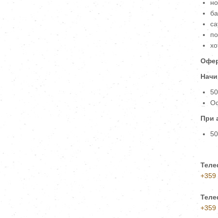
но
ба
са
по
хо
Офер
Начи
50
Ос
При 
50
Теле
+359
Теле
+359