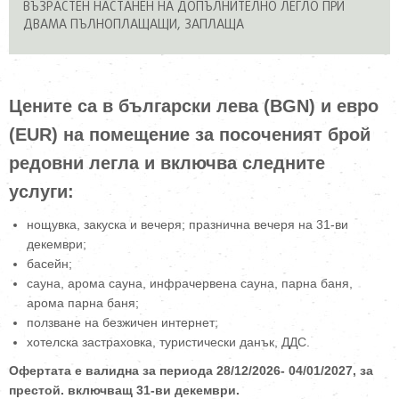
ВЪЗРАСТЕН НАСТАНЕН НА ДОПЪЛНИТЕЛНО ЛЕГЛО ПРИ
ДВАМА ПЪЛНОПЛАЩАЩИ, ЗАПЛАЩА
Цените са в български лева (BGN) и евро
(EUR) на помещение за посоченият брой
редовни легла и включва следните
услуги:
нощувка, закуска и вечеря; празнична вечеря на 31-ви
декември;
басейн;
сауна, арома сауна, инфрачервена сауна, парна баня,
арома парна баня;
ползване на безжичен интернет;
хотелска застраховка, туристически данък, ДДС.
Офертата е валидна за периода 28/12/2026- 04/01/2027, за
престой. включващ 31-ви декември.